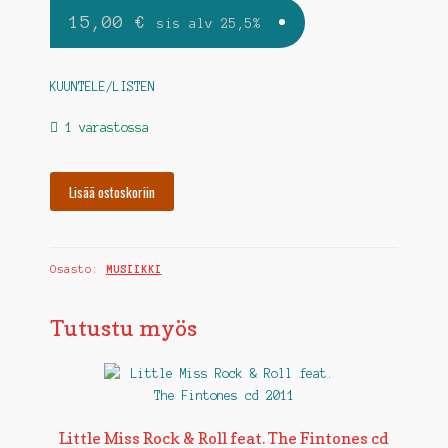
15,00
€
sis alv 25,5%
KUUNTELE/LISTEN
1 varastossa
TOMI
Lisää ostoskoriin
LEINO
TRIO-
Hip
Osasto:
MUSIIKKI
Shootin'
cd
2016
Tutustu myös
määrä
Little Miss Rock & Roll feat. The Fintones cd