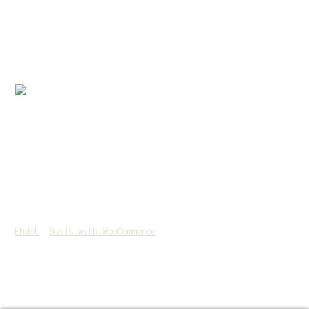
SEPA-maksu
© 2026
Ehdot
Built with WooCommerce
.