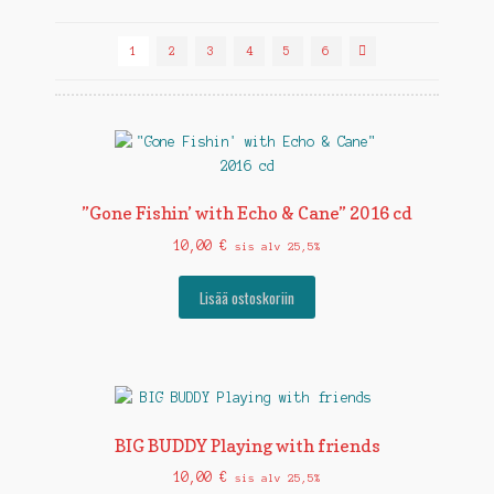
1
2
3
4
5
6
”Gone Fishin’ with Echo & Cane” 2016 cd
10,00
€
sis alv 25,5%
Lisää ostoskoriin
BIG BUDDY Playing with friends
10,00
€
sis alv 25,5%