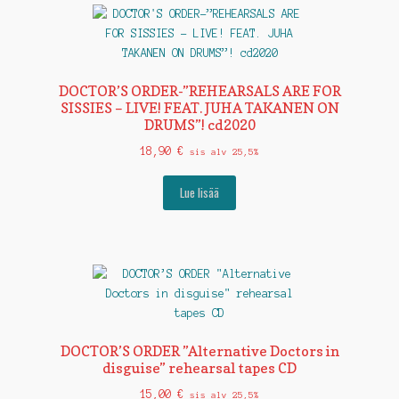
DOCTOR’S ORDER-”REHEARSALS ARE FOR
SISSIES – LIVE! FEAT. JUHA TAKANEN ON
DRUMS”! cd2020
18,90
€
sis alv 25,5%
Lue lisää
DOCTOR’S ORDER ”Alternative Doctors in
disguise” rehearsal tapes CD
15,00
€
sis alv 25,5%