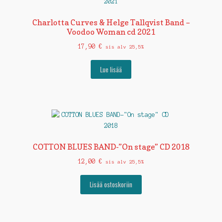
Charlotta Curves & Helge Tallqvist Band –
Voodoo Woman cd 2021
17,90
€
sis alv 25,5%
Lue lisää
COTTON BLUES BAND-”On stage” CD 2018
12,00
€
sis alv 25,5%
Lisää ostoskoriin