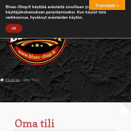
Translate »
Blues-Shop.fi käyttää evästeitä sivuillaan (cookies)
Siirry
Siirry
käyttäjäkokemuksen parantamiseksi. Kun käytät tätä
Valikko
navigointiin
sisältöön
verkkosivua, hyväksyt evästeiden käytön.
OK
ETUSIVU
Etusivu
Oma tili
MUSIIKKI
MUUT TUOTTEET
PEPE AHLQVIST SHOP
Oma tili
DIGILATAUS/DOWNLOAD