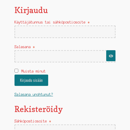
Kirjaudu
YHTEYSTIEDOT
TOIMITUSEHDOT
Vaaditaan
Käyttäjätunnus tai sähköpostiosoite
*
Vaaditaan
Salasana
*
Muista minut
Kirjaudu sisään
Salasana unohtunut?
Rekisteröidy
Vaaditaan
Sähköpostiosoite
*