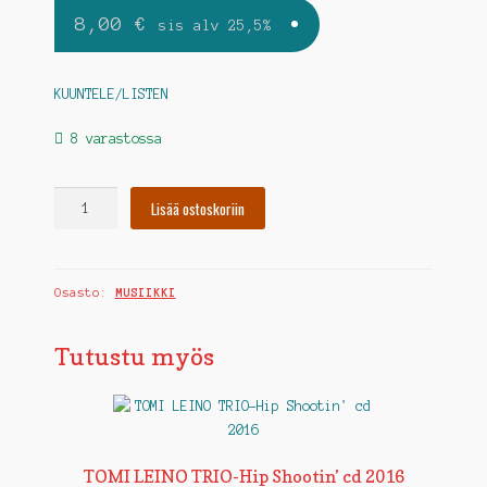
8,00
€
sis alv 25,5%
KUUNTELE/LISTEN
8 varastossa
The
Lisää ostoskoriin
Hoolers-
"Devils
Apple"
Osasto:
MUSIIKKI
CD
2017
määrä
Tutustu myös
TOMI LEINO TRIO-Hip Shootin’ cd 2016