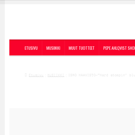
Siirry
Siirry
navigointiin
sisältöön
ETUSIVU
MUSIIKKI
MUUT TUOTTEET
PEPE AHLQVIST SHO
Etusivu
MUSIIKKI
ISMO HAAVISTO-”Hard stompin’ bl