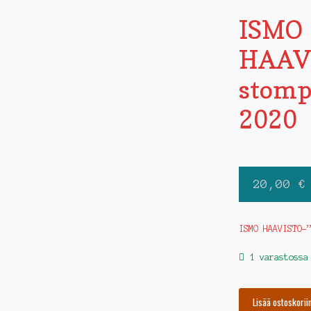
ISMO
HAAV
stompi
2020
20,00
€
ISMO HAAVISTO-
1 varastossa
ISMO
Lisää ostoskorii
HAAVISTO-