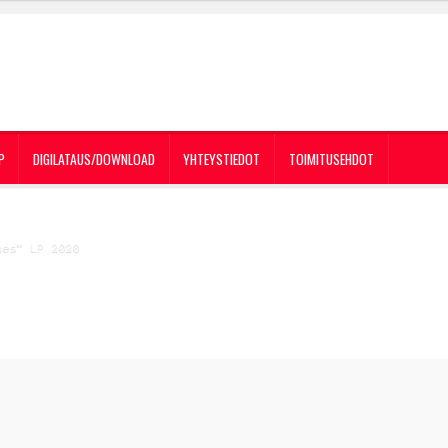
P
DIGILATAUS/DOWNLOAD
YHTEYSTIEDOT
TOIMITUSEHDOT
ues” LP 2020