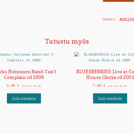
"Hard
stompin'
Osasto:
MUSIIK
blues"
LP
2020
Tutustu myös
määrä
kko Heinonen Band-Can’t
BLUESBERRIES-Live at Co
Complain cd 2009
House Gloria cd 200
9,00
€
7,00
€
sis alv 25,5%
sis alv 25,5%
Lisää ostoskoriin
Lisää ostoskoriin