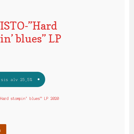
ISTO-”Hard
n’ blues” LP
sis alv 25,5%
”Hard stompin’ blues” LP 2020
n