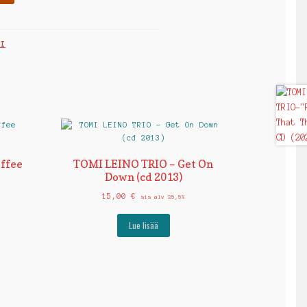
KI
ffee
TOMI LEINO TRIO – Get On
1
Down (cd 2013)
15,00
€
sis alv 25,5%
Lue lisää