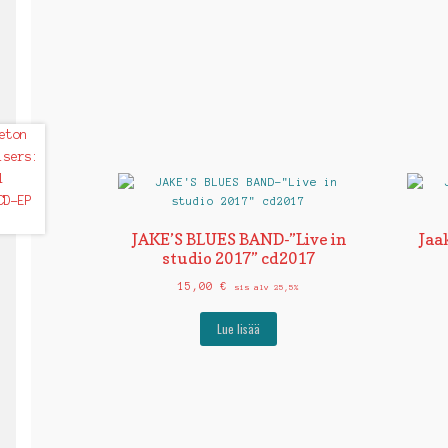
JAKE’S BLUES BAND-”Live in
Jaa
studio 2017” cd2017
15,00
€
sis alv 25,5%
Lue lisää